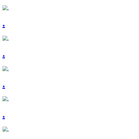
.
.
.
.